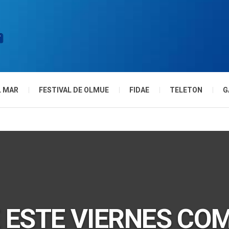
L MAR
FESTIVAL DE OLMUE
FIDAE
TELETON
G
 ESTE VIERNES CO