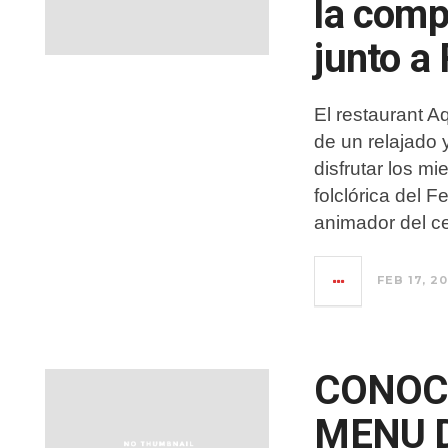
la comp
junto a
El restaurant A
de un relajado
disfrutar los m
folclórica del F
animador del c
FEB 17, 20
CONOCE
MENU D