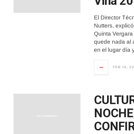
Viña 20
El Director Téc
Nutters, explic
Quinta Vergara
quede nada al 
en el lugar día
FEB 16, 2
CULTUR
NOCHE
CONFI