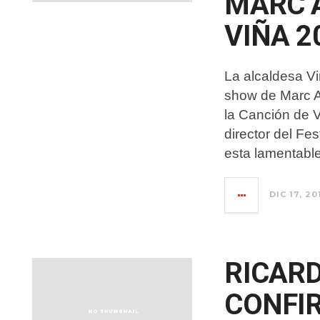
MARC 
VIÑA 2
La alcaldesa Vi
show de Marc An
la Canción de V
director del Fe
esta lamentable
DIC 17, 20
RICAR
CONFI