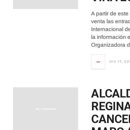
A partir de est
venta las entra
Internacional d
la información 
Organizadora d
DIC 17, 20
ALCALD
REGIN
CANCE