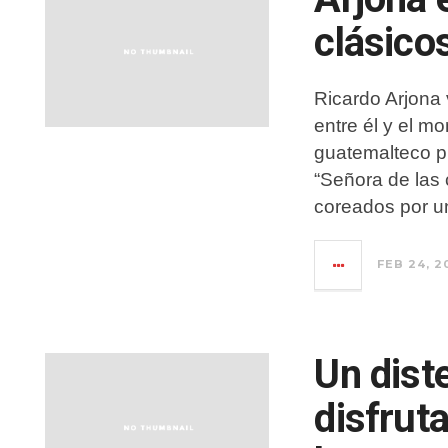
clásico
Ricardo Arjona 
entre él y el mo
guatemalteco p
“Señora de las 
coreados por u
FEB 24, 2
Un dist
disfrut