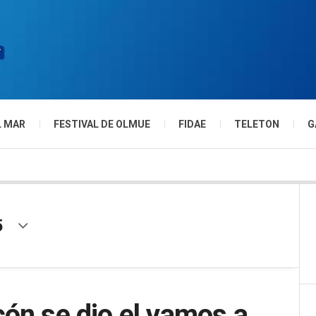
L MAR
FESTIVAL DE OLMUE
FIDAE
TELETON
G
5
ón se dio el vamos a