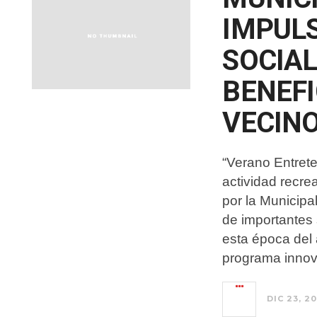
IMPUL
SOCIAL
BENEFI
VECIN
“Verano Entrete
actividad recre
por la Municipa
de importantes
esta época del
programa inno
DIC 23, 20