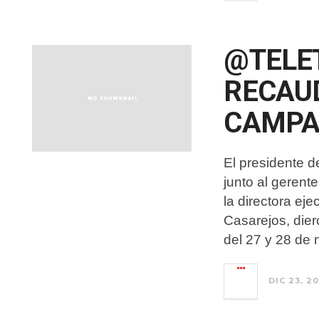
@TELE
RECAUD
CAMPA
El presidente d
junto al gerent
la directora ej
Casarejos, dier
del 27 y 28 de
DIC 23, 20