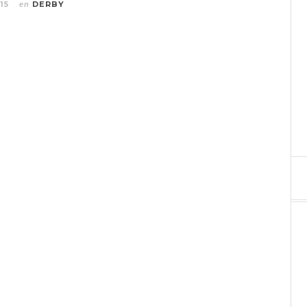
15
DERBY
en