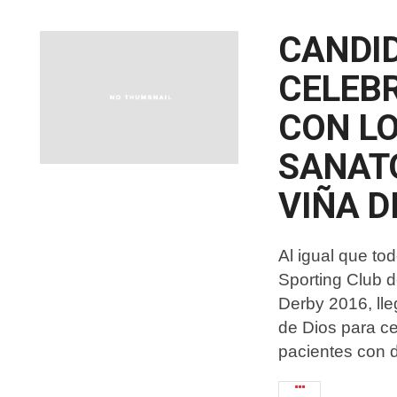
CANDID
CELEB
CON LO
SANAT
VIÑA D
Al igual que to
Sporting Club d
Derby 2016, ll
de Dios para ce
pacientes con 