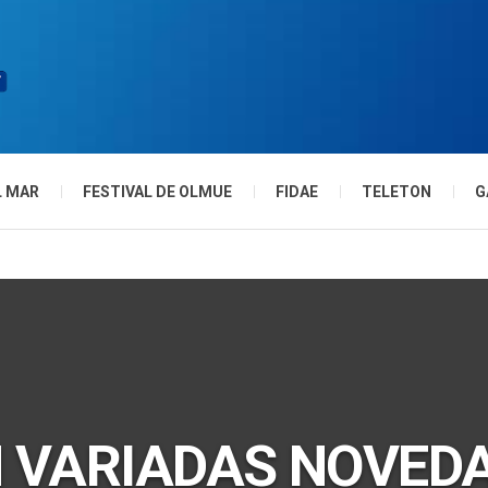
L MAR
FESTIVAL DE OLMUE
FIDAE
TELETON
G
 VARIADAS NOVED