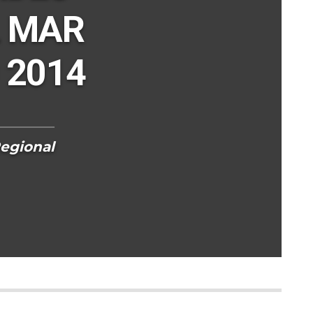
L MAR
 2014
egional