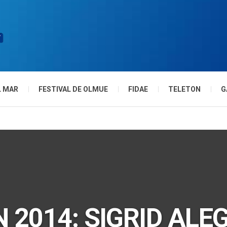
L MAR
FESTIVAL DE OLMUE
FIDAE
TELETON
G
 2014: SIGRID ALE