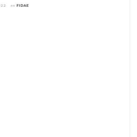
022
FIDAE
en