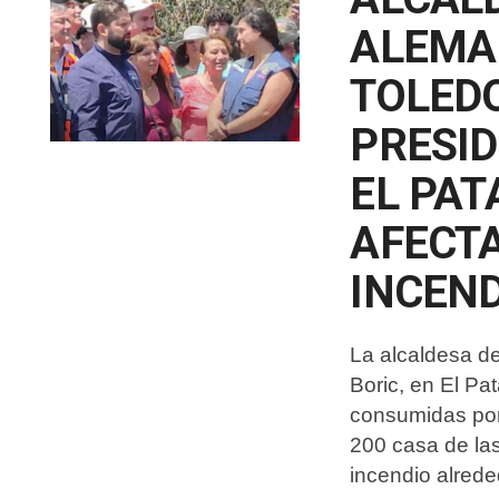
ALEMA
TOLEDO
PRESID
EL PAT
AFECT
INCEN
La alcaldesa de
Boric, en El P
consumidas por
200 casa de las
incendio alrede