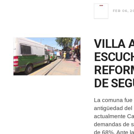
FEB 06, 2
VILLA 
ESCUC
REFOR
DE SEG
La comuna fue p
antigüedad del
actualmente Car
demandas de ser
de 68%. Ante la